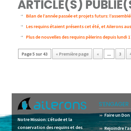
ARTICLE(S) PUBLIÉ
Bilan de l’année passée et projets futurs: l’assemblé
Les requins étaient présents cet été, et Ailerons auss
Plus de nouvelles des requins pèlerins depuis lundi 1
Page 5 sur 43
« Première page
«
...
3
S’ENGAGER
Faire un Don
Notre Mission:
L’étude et la
conservation des requins et des
Rejoindre l’