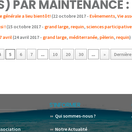
(S) PAR MAINTENANCE :
e générale a lieu bientôt!
(22 octobre 2017 -
Evènements
,
Vie ass
i !
(15 octobre 2017 -
grand large
,
requin
,
sciences participative
7 avril
(24 avril 2017 -
grand large
,
méditerranée
,
pèlerin
,
requin
)
4
5
6
7
...
10
20
30
...
»
Dernière
S’INFORMER
Qui sommes-nous ?
association
Notre Actualité