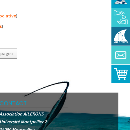
ociative
)
s
)
 page »
CONTACT
Association AILERONS
Université Montpellier 2
34090 Montpellier