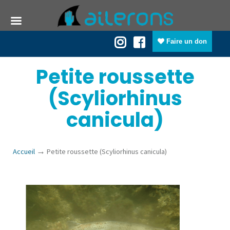
Faire un don
Petite roussette
(Scyliorhinus
canicula)
→
Accueil
Petite roussette (Scyliorhinus canicula)