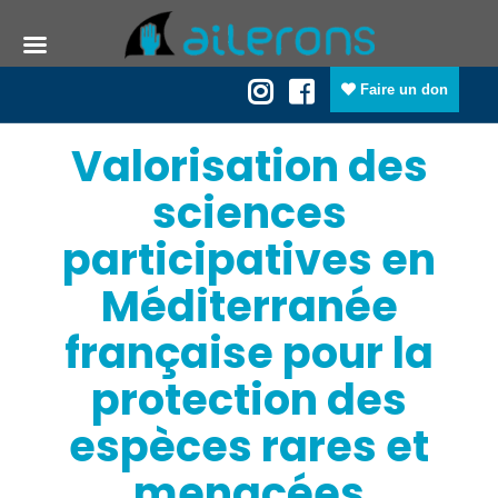
Faire un don
Valorisation des
sciences
participatives en
Méditerranée
française pour la
protection des
espèces rares et
menacées