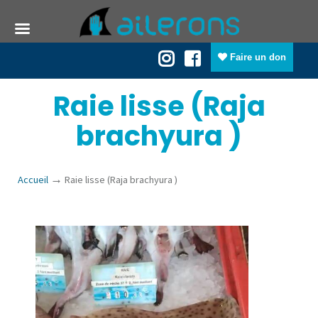
Faire un don
Raie lisse (Raja
brachyura )
→
Accueil
Raie lisse (Raja brachyura )