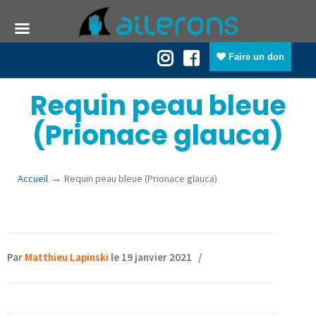
Faire un don
Requin peau bleue
(Prionace glauca)
→
Accueil
Requin peau bleue (Prionace glauca)
Par
Matthieu Lapinski
le 19 janvier 2021
/