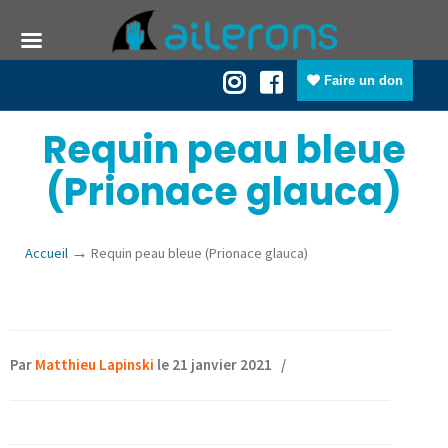
Faire un don
Requin peau bleue
(Prionace glauca)
→
Accueil
Requin peau bleue (Prionace glauca)
Par
Matthieu Lapinski
le 21 janvier 2021
/