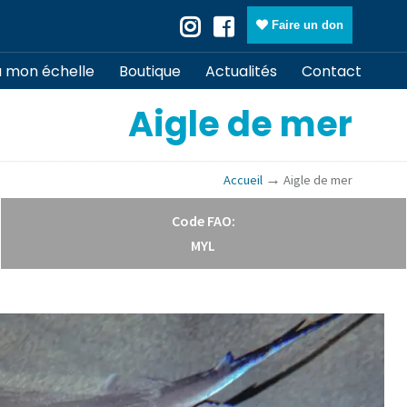
Faire un don
à mon échelle
Boutique
Actualités
Contact
Aigle de mer
→
Accueil
Aigle de mer
Code FAO:
MYL