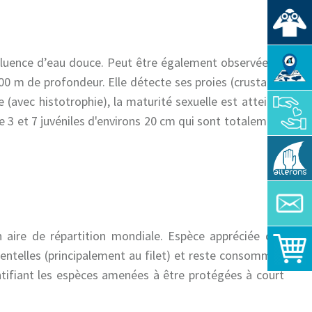
nfluence d’eau douce. Peut être également observée au
500 m de profondeur. Elle détecte ses proies (crustacés
e (avec histotrophie), la maturité sexuelle est atteinte
 3 et 7 juvéniles d'environs 20 cm qui sont totalement
 aire de répartition mondiale. Espèce appréciée des
identelles (principalement au filet) et reste consommée
tifiant les espèces amenées à être protégées à court