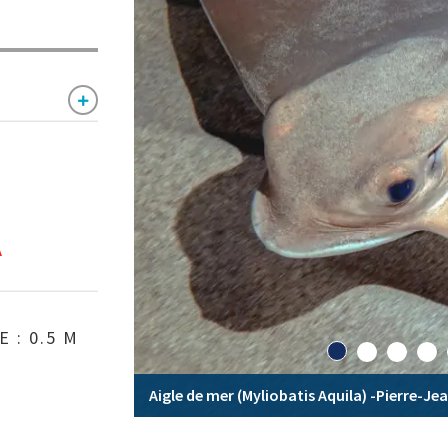
A
 : 0.5 M
Aigle de mer (Myliobatis Aquila) -Pierre-Je