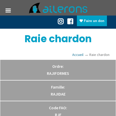
Faire un don
Raie chardon
→
Accueil
Raie chardon
Ordre:
RAJIFORMES
Famille:
RAJIDAE
Code FAO:
RJF