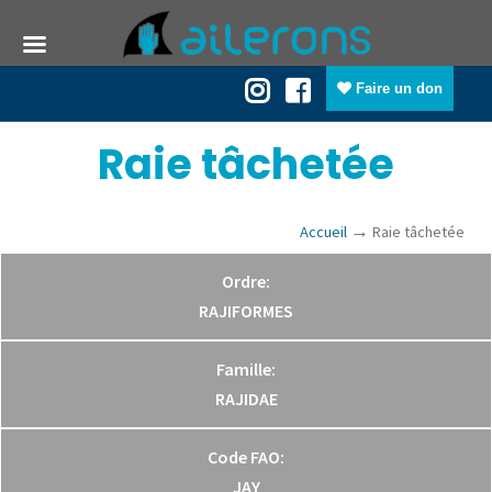
Faire un don
Raie tâchetée
→
Accueil
Raie tâchetée
Ordre:
RAJIFORMES
Famille:
RAJIDAE
Code FAO:
JAY