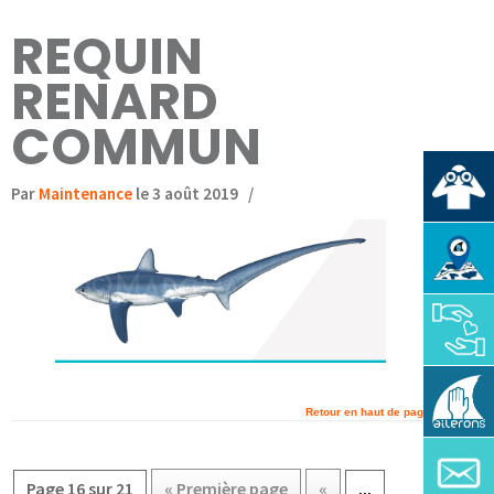
REQUIN
RENARD
COMMUN
Par
Maintenance
le 3 août 2019
/
Retour en haut de page
Page 16 sur 21
« Première page
«
...