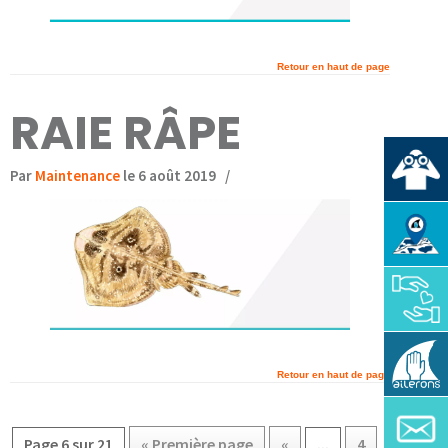
Retour en haut de page
RAIE RÂPE
Par
Maintenance
le 6 août 2019
/
Retour en haut de page
Page 6 sur 21
« Première page
«
...
4