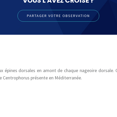
VOUS L'AVEZ CROISÉ ?
PARTAGER VOTRE OBSERVATION
x épines dorsales en amont de chaque nageoire dorsale. Gro
re Centrophorus présente en Méditerranée.