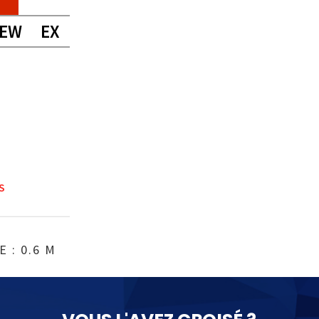
EW
EX
S
 : 0.6 M