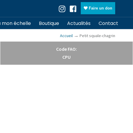
Faire un don
à mon échelle
Boutique
Actualités
Contact
→
Accueil
Petit squale-chagrin
Code FAO:
CPU