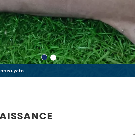
horus uyato
NAISSANCE