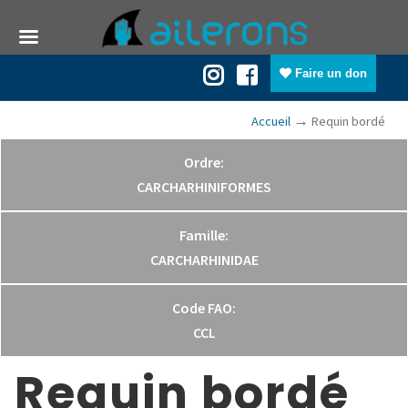
Faire un don
→
Accueil
Requin bordé
Ordre:
CARCHARHINIFORMES
Famille:
CARCHARHINIDAE
Code FAO:
CCL
Requin bordé