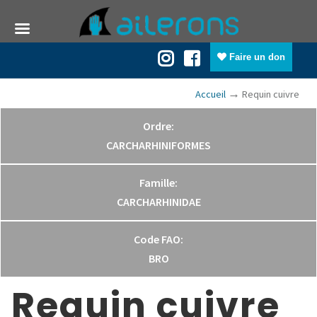
Faire un don
→
Accueil
Requin cuivre
Ordre:
CARCHARHINIFORMES
Famille:
CARCHARHINIDAE
Code FAO:
BRO
Requin cuivre