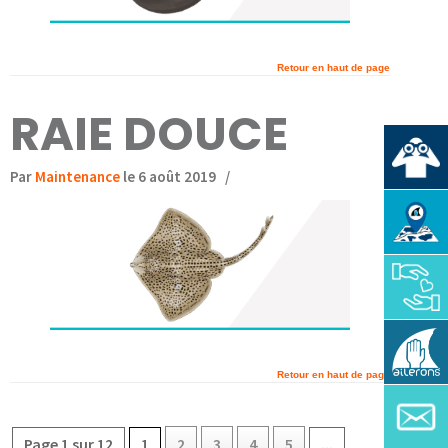
Retour en haut de page
RAIE DOUCE
Par
Maintenance
le 6 août 2019
/
Retour en haut de page
Page 1 sur 12
1
2
3
4
5
...