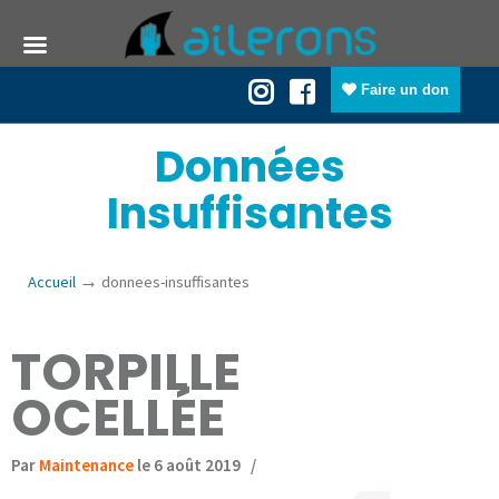
Faire un don
Données
Insuffisantes
→
Accueil
donnees-insuffisantes
TORPILLE
OCELLÉE
Par
Maintenance
le 6 août 2019
/