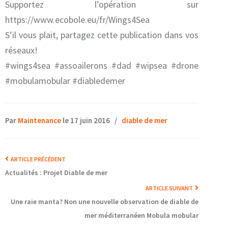
Supportez l’opération sur
https://www.ecobole.eu/fr/Wings4Sea
S’il vous plait, partagez cette publication dans vos
réseaux!
#wings4sea ‪#‎assoailerons‬ ‪#‎dad‬ ‪#‎wipsea‬ ‪#‎drone‬
‪#‎mobulamobular‬ ‪#‎diabledemer‬
Par
Maintenance
le 17 juin 2016
/
diable de mer
ARTICLE PRÉCÉDENT
Actualités : Projet Diable de mer
ARTICLE SUIVANT
Une raie manta? Non une nouvelle observation de diable de
mer méditerranéen Mobula mobular