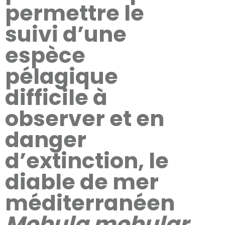
permettre le
suivi d’une
espèce
pélagique
difficile à
observer et en
danger
d’extinction, le
diable de mer
méditerranéen
Mobula mobular