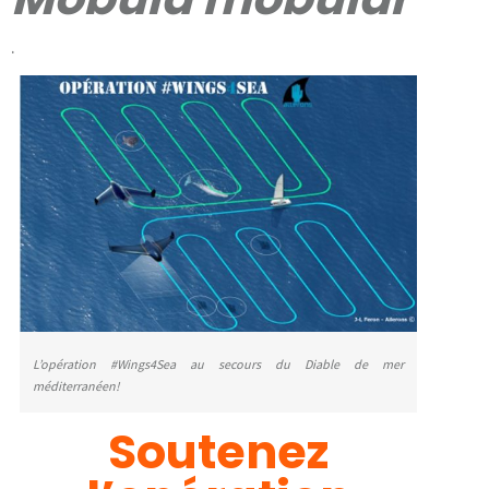
.
L’opération #Wings4Sea au secours du Diable de mer
méditerranéen!
Soutenez