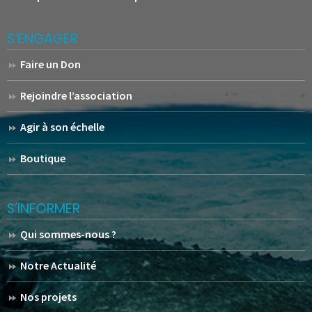
S’ENGAGER
Faire un Don
Rejoindre l’association
Agir à son échelle
Boutique
S’INFORMER
Qui sommes-nous ?
Notre Actualité
Nos projets