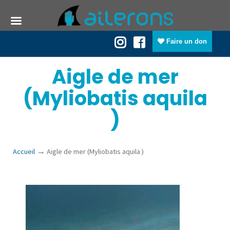
Faire un don
Aigle de mer
(Myliobatis aquila
)
→
Accueil
Aigle de mer (Myliobatis aquila )