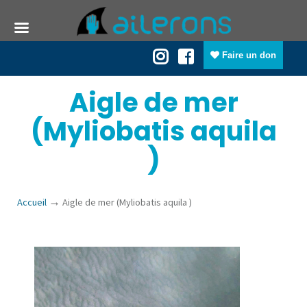
Faire un don
Aigle de mer
(Myliobatis aquila
)
→
Accueil
Aigle de mer (Myliobatis aquila )