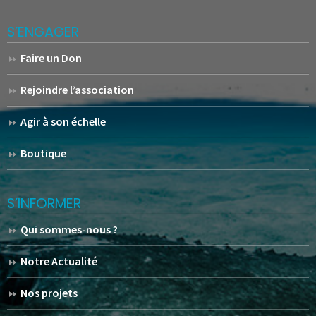
S’ENGAGER
Faire un Don
Rejoindre l’association
Agir à son échelle
Boutique
S’INFORMER
Qui sommes-nous ?
Notre Actualité
Nos projets