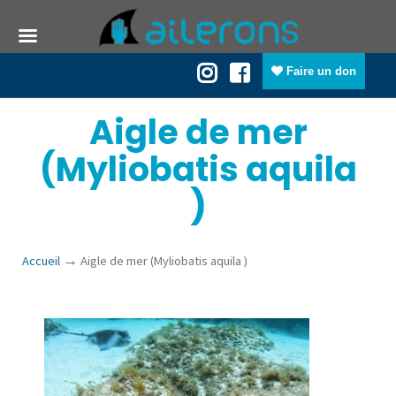
Faire un don
Aigle de mer
(Myliobatis aquila
)
→
Accueil
Aigle de mer (Myliobatis aquila )