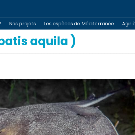
?
Nos projets
Les espèces de Méditerranée
Agir 
batis aquila )