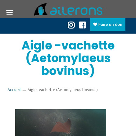
Faire un don
Aigle -vachette
(Aetomylaeus
bovinus)
→
Accueil
Aigle -vachette (Aetomylaeus bovinus)