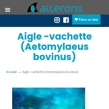
Faire un don
Aigle -vachette
(Aetomylaeus
bovinus)
→
Accueil
Aigle -vachette (Aetomylaeus bovinus)