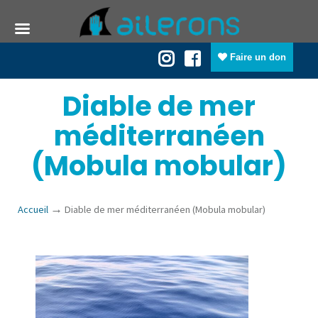
Faire un don
Diable de mer
méditerranéen
(Mobula mobular)
→
Accueil
Diable de mer méditerranéen (Mobula mobular)