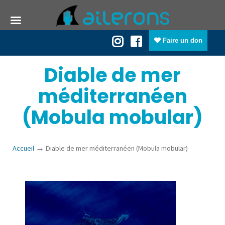
Faire un don
Diable de mer
méditerranéen
(Mobula mobular)
→
Accueil
Diable de mer méditerranéen (Mobula mobular)