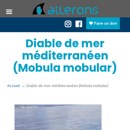
Faire un don
Diable de mer
méditerranéen
(Mobula mobular)
→
Accueil
Diable de mer méditerranéen (Mobula mobular)