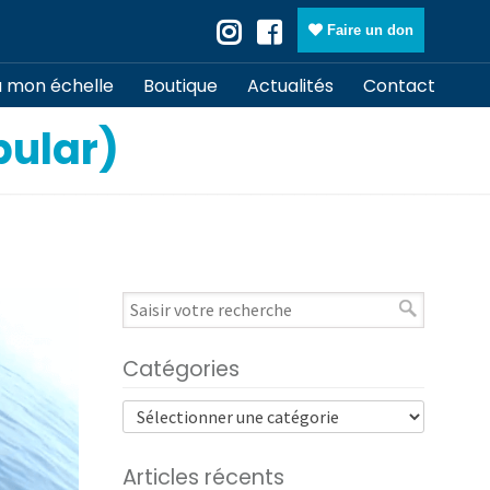
Faire un don
à mon échelle
Boutique
Actualités
Contact
bular)
Catégories
Articles récents