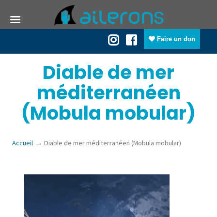
Faire un don
Diable de mer
méditerranéen
(Mobula mobular)
→
Accueil
Diable de mer méditerranéen (Mobula mobular)