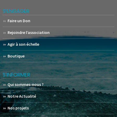
S’ENGAGER
Faire un Don
Rejoindre l’association
Agir à son échelle
Boutique
S’INFORMER
Qui sommes-nous ?
Notre Actualité
Nos projets