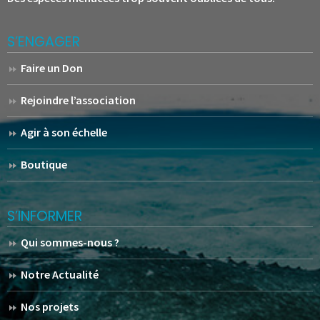
S’ENGAGER
Faire un Don
Rejoindre l’association
Agir à son échelle
Boutique
S’INFORMER
Qui sommes-nous ?
Notre Actualité
Nos projets