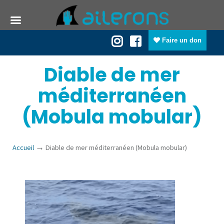
Faire un don
Diable de mer
méditerranéen
(Mobula mobular)
→
Accueil
Diable de mer méditerranéen (Mobula mobular)