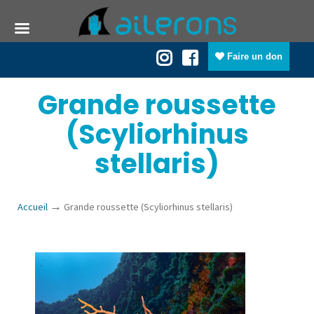
Faire un don
Grande roussette
(Scyliorhinus
stellaris)
→
Accueil
Grande roussette (Scyliorhinus stellaris)