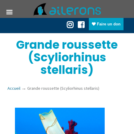
Faire un don
Grande roussette
(Scyliorhinus
stellaris)
→
Accueil
Grande roussette (Scyliorhinus stellaris)