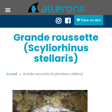
Faire un don
Grande roussette
(Scyliorhinus
stellaris)
→
Accueil
Grande roussette (Scyliorhinus stellaris)