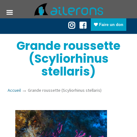
Faire un don
Grande roussette
(Scyliorhinus
stellaris)
→
Accueil
Grande roussette (Scyliorhinus stellaris)