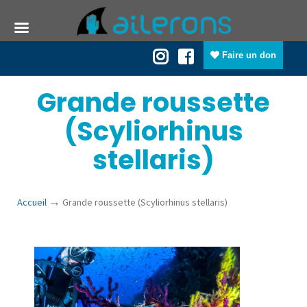
Faire un don
Grande roussette
(Scyliorhinus
stellaris)
→
Accueil
Grande roussette (Scyliorhinus stellaris)