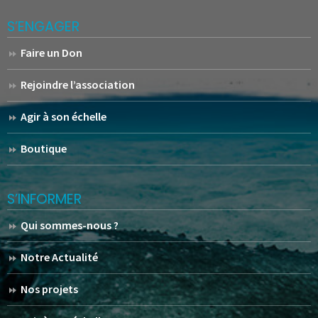
S’ENGAGER
Faire un Don
Rejoindre l’association
Agir à son échelle
Boutique
S’INFORMER
Qui sommes-nous ?
Notre Actualité
Nos projets