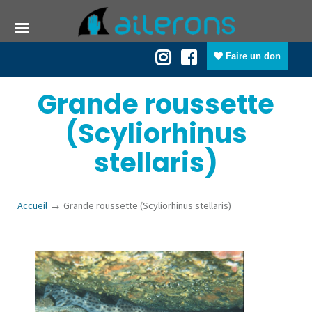
Faire un don
Grande roussette
(Scyliorhinus
stellaris)
→
Accueil
Grande roussette (Scyliorhinus stellaris)