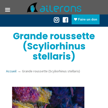
Faire un don
Grande roussette
(Scyliorhinus
stellaris)
→
Accueil
Grande roussette (Scyliorhinus stellaris)