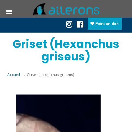
Faire un don
Griset (Hexanchus
griseus)
→
Accueil
Griset (Hexanchus griseus)