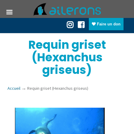
Faire un don
Requin griset
(Hexanchus
griseus)
→
Accueil
Requin griset (Hexanchus griseus)