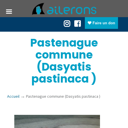
Faire un don
Pastenague
commune
(Dasyatis
pastinaca )
→
Accueil
Pastenague commune (Dasyatis pastinaca )