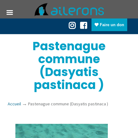
Faire un don
Pastenague
commune
(Dasyatis
pastinaca )
→
Accueil
Pastenague commune (Dasyatis pastinaca )