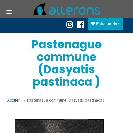
Faire un don
Pastenague
commune
(Dasyatis
pastinaca )
→
Accueil
Pastenague commune (Dasyatis pastinaca )