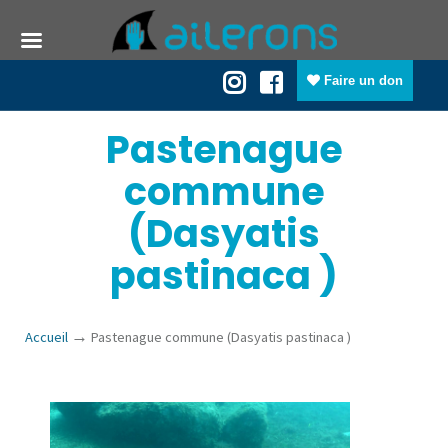
Faire un don
Pastenague
commune
(Dasyatis
pastinaca )
→
Accueil
Pastenague commune (Dasyatis pastinaca )