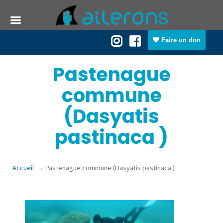
Faire un don
Pastenague
commune
(Dasyatis
pastinaca )
→
Accueil
Pastenague commune (Dasyatis pastinaca )