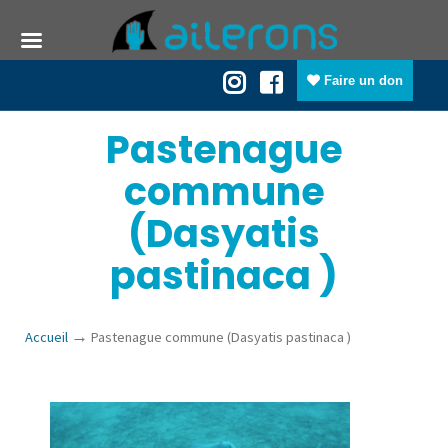
Faire un don
Pastenague
commune
(Dasyatis
pastinaca )
→
Accueil
Pastenague commune (Dasyatis pastinaca )