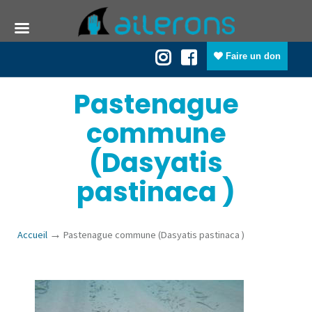
Faire un don
Pastenague
commune
(Dasyatis
pastinaca )
→
Accueil
Pastenague commune (Dasyatis pastinaca )