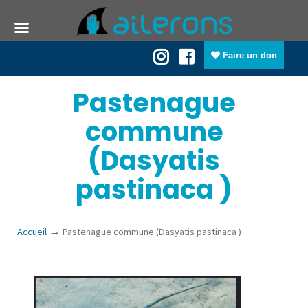
Faire un don
Pastenague
commune
(Dasyatis
pastinaca )
→
Accueil
Pastenague commune (Dasyatis pastinaca )