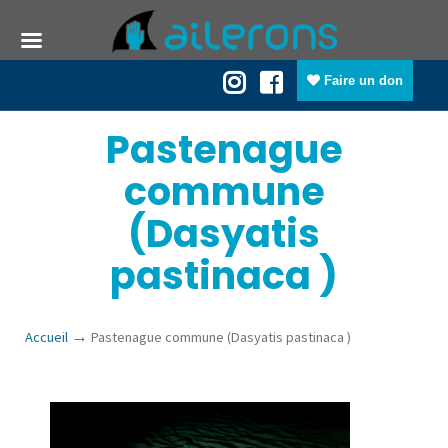
Faire un don
Pastenague
commune
(Dasyatis
pastinaca )
→
Accueil
Pastenague commune (Dasyatis pastinaca )