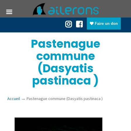
Faire un don
Pastenague
commune
(Dasyatis
pastinaca )
→
Accueil
Pastenague commune (Dasyatis pastinaca )