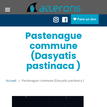
Faire un don
Pastenague
commune
(Dasyatis
pastinaca )
→
Accueil
Pastenague commune (Dasyatis pastinaca )