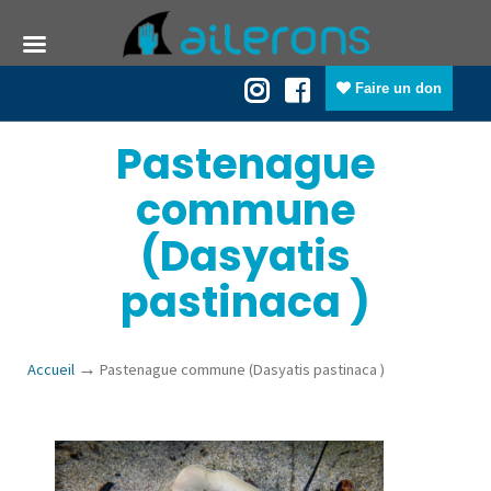
Faire un don
Pastenague
commune
(Dasyatis
pastinaca )
→
Accueil
Pastenague commune (Dasyatis pastinaca )